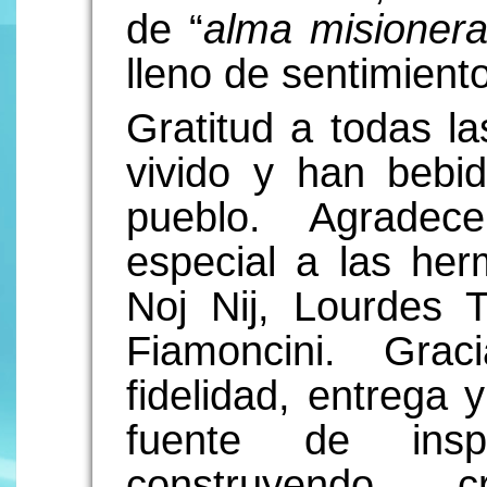
de “
alma misioner
lleno de sentimient
Gratitud a todas l
vivido y han bebi
pueblo. Agrad
especial a las he
Noj Nij, Lourdes 
Fiamoncini. Gra
fidelidad, entrega 
fuente de inspi
construyendo cr