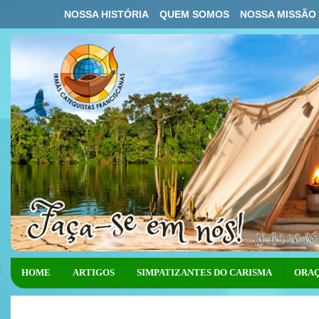
NOSSA HISTÓRIA
QUEM SOMOS
NOSSA MISSÃO
HOME
ARTIGOS
SIMPATIZANTES DO CARISMA
ORAÇ