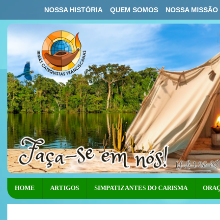
NOSSA HISTÓRIA
QUEM SOMOS
NOSSA MISSÃO
HOME
ARTIGOS
SIMPATIZANTES DO CARISMA
ORAÇ