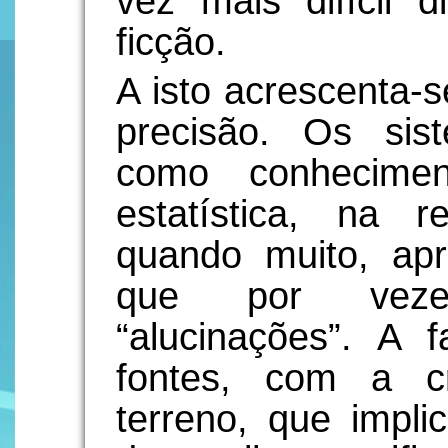
vez mais difícil d
ficção.
A isto acrescenta-s
precisão. Os si
como conhecimen
estatística, na r
quando muito, ap
que por veze
“alucinações”. A f
fontes, com a c
terreno, que impli