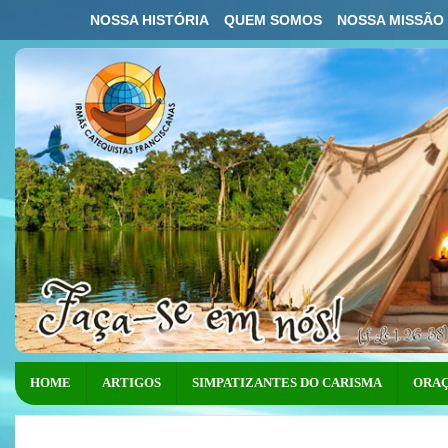
NOSSA HISTÓRIA
QUEM SOMOS
NOSSA MISSÃO
HOME
ARTIGOS
SIMPATIZANTES DO CARISMA
ORAÇ