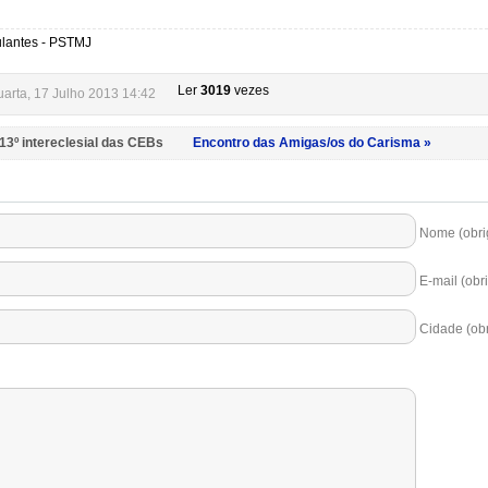
ulantes - PSTMJ
Ler
3019
vezes
arta, 17 Julho 2013 14:42
 13º intereclesial das CEBs
Encontro das Amigas/os do Carisma »
Nome (obrig
E-mail (obri
Cidade (obr