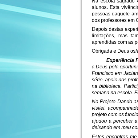
Na escola sagrado C
alunos. Esta vivênci
pessoas daquele amb
dos professores em C
Depois destas exper
limitações, mas ta
aprendidas com as p
Obrigada e Deus os
Experiência 
a Deus pela oportuni
Francisco em Jaciara
série, apoio aos pro
na biblioteca. Parti
semana na escola. F
No Projeto Dando a
visitei, acompanhad
projeto com os funci
ajudou a perceber a
deixando em meu cora
Estes encontros me 