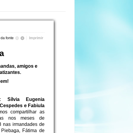
da fonte
Imprimir
a
mandas, amigos e
atizantes.
Bem!
es:
Sílvia Eugenia
 Cespedes e Fabiula
os compartilhar as
adas nos meses de
13 nas irmandades de
a Piebaga, Fátima de