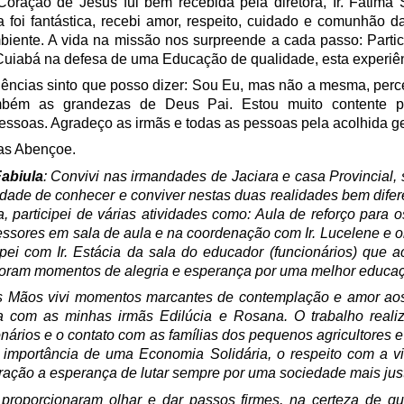
oração de Jesus fui bem recebida pela diretora, Ir. Fátima 
a foi fantástica, recebi amor, respeito, cuidado e comunhão 
iente. A vida na missão nos surpreende a cada passo: Partic
uiabá na defesa de uma Educação de qualidade, esta experiênc
iências sinto que posso dizer: Sou Eu, mas não a mesma, perc
mbém as grandezas de Deus Pai. Estou muito contente p
essoas. Agradeço as irmãs e todas as pessoas pela acolhida g
/as Abençoe.
Fabiula
: Convivi nas irmandades de Jaciara e casa Provincial, 
dade de conhecer e conviver nestas duas realidades bem dife
, participei de várias atividades como: Aula de reforço para
fessores em sala de aula e na coordenação com Ir. Lucelene e o
cipei com Ir. Estácia da sala do educador (funcionários) que
oram momentos de alegria e esperança por uma melhor educa
s Mãos vivi momentos marcantes de contemplação e amor ao
a com as minhas irmãs Edilúcia e Rosana. O trabalho realiz
onários e o contato com as famílias dos pequenos agricultore
 importância de uma Economia Solidária, o respeito com a v
ção a esperança de lutar sempre por uma sociedade mais justa
proporcionaram olhar e dar passos firmes, na certeza de 