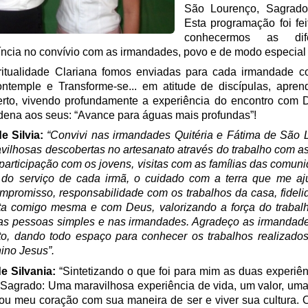
São Lourenço, Sagrado
Esta programação foi fei
conhecermos as dife
íncia no convívio com as irmandades, povo e de modo especial
ritualidade Clariana fomos enviadas para cada irmandade 
ntemple e Transforme-se... em atitude de discípulas, apre
rto, vivendo profundamente a experiência do encontro com 
dena aos seus: “Avance para águas mais profundas”!
e Silvia:
“Convivi nas irmandades Quitéria e Fátima de São 
ilhosas descobertas no artesanato através do trabalho com a
participação com os jovens, visitas com as famílias das comuni
 do serviço de cada irmã, o cuidado com a terra que me a
mpromisso, responsabilidade com os trabalhos da casa, fideli
uta comigo mesma e com Deus, valorizando a força do trabal
as pessoas simples e nas irmandades. Agradeço as irmandad
o, dando todo espaço para conhecer os trabalhos realizado
ino Jesus”.
e Silvania:
“Sintetizando o que foi para mim as duas experiê
Sagrado: Uma maravilhosa experiência de vida, um valor, uma
ou meu coração com sua maneira de ser e viver sua cultura. O