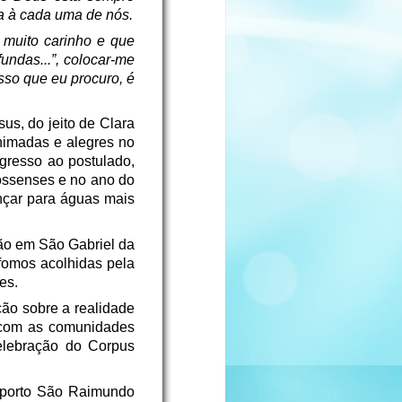
a à cada uma de nós.
muito carinho e que
undas...”, colocar-me
sso que eu procuro, é
sus, do jeito de Clara
imadas e alegres no
gresso ao postulado,
ossenses e no ano do
nçar para águas mais
ão em São Gabriel da
fomos acolhidas pela
es.
ão sobre a realidade
a com as comunidades
celebração do Corpus
 porto São Raimundo