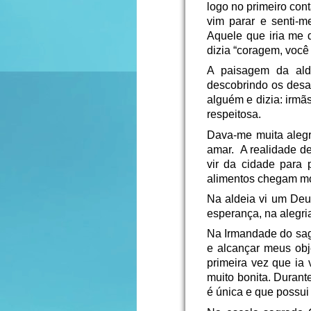
logo no primeiro con
vim parar e senti-
Aquele que iria me 
dizia “coragem, você
A paisagem da ald
descobrindo os desa
alguém e dizia: irmã
respeitosa.
Dava-me muita alegr
amar. A realidade de
vir da cidade para
alimentos chegam m
Na aldeia vi um Deu
esperança, na alegria
Na Irmandade do sag
e alcançar meus obj
primeira vez que ia
muito bonita. Duran
é única e que possui