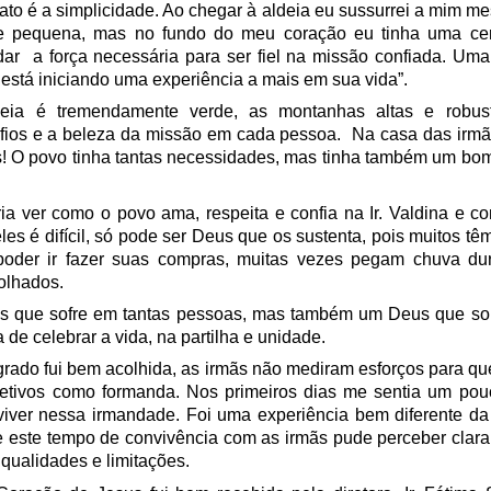
tato é a simplicidade. Ao chegar à aldeia eu sussurrei a mim
me pequena, mas no fundo do meu coração eu tinha uma cer
dar a força necessária para ser fiel na missão confiada. Uma
 está iniciando uma experiência a mais em sua vida”.
eia é tremendamente verde, as montanhas altas e robust
fios e a beleza da missão em cada pessoa. Na casa das irmã
s! O povo tinha tantas necessidades, mas tinha também um bo
ia ver como o povo ama, respeita e confia na Ir. Valdina e 
les é difícil, só pode ser Deus que os sustenta, pois muitos t
 poder ir fazer suas compras, muitas vezes pegam chuva du
olhados.
s que sofre em tantas pessoas, mas também um Deus que sor
 de celebrar a vida, na partilha e unidade.
rado fui bem acolhida, as irmãs não mediram esforços para qu
etivos como formanda. Nos primeiros dias me sentia um pou
 viver nessa irmandade. Foi uma experiência bem diferente d
te este tempo de convivência com as irmãs pude perceber clar
 qualidades e limitações.