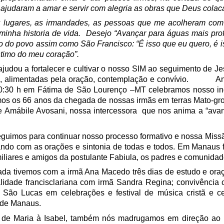
ajudaram a amar e servir com alegria as obras que Deus colac
 lugares, as irmandades, as pessoas que me acolheram com 
minha historia de vida. Desejo “Avançar para águas mais prof
ço do povo assim como São Francisco: “É isso que eu quero, é i
ntimo do meu coração”.
ajudou a fortalecer e cultivar o nosso SIM ao seguimento de Je
is, alimentadas pela oração, contemplação e convívio. An
 10:30 h em Fátima de São Lourenço –MT celebramos nosso in
mos os 66 anos da chegada de nossas irmãs em terras Mato-gr
e Amábile Avosani, nossa intercessora que nos anima a “ava
eguimos para continuar nosso processo formativo e nossa Miss
ndo com as orações e sintonia de todas e todos. Em Manaus 
iliares e amigos da postulante Fabiula, os padres e comunidad
ada tivemos com a irmã Ana Macedo três dias de estudo e oraç
alidade francisclariana com irmã Sandra Regina; convivênci
 São Lucas em celebrações e festival de música cristã e 
 de Manaus.
ão de Maria à Isabel, também nós madrugamos em direção ao