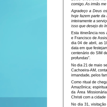
comigo. As irmãs me 
Agradeço a Deus os
hoje fazem parte da 
inteiramente a servi
isso que desejo do í
Esta itinerância nos 
e Francisco de Ass
dia 04 de abril, as
data em que festeja
centenário do SIM d
profundas”.
No dia 21 de maio s
Cachoeira-AM, conta
irmandade, pelos fam
Como ritual de cheg
Amazônica; espiritu
da Área Missionária
Christi com a cidade
No dia 31, visitaç