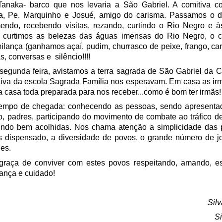
anaka- barco que nos levaria a São Gabriel. A comitiva c
la, Pe. Marquinho e Josué, amigo do carisma. Passamos o d
ndo, recebendo visitas, rezando, curtindo o Rio Negro e 
a, curtimos as belezas das águas imensas do Rio Negro, o 
milança (ganhamos açaí, pudim, churrasco de peixe, frango, carn
, conversas e silêncio!!!!
segunda feira, avistamos a terra sagrada de São Gabriel da Ca
tiva da escola Sagrada Família nos esperavam. Em casa as irm
 casa toda preparada para nos receber...como é bom ter irmãs!
empo de chegada: conhecendo as pessoas, sendo apresenta
, padres, participando do movimento de combate ao tráfico d
ntindo bem acolhidas. Nos chama atenção a simplicidade das 
 dispensado, a diversidade de povos, o grande número de j
es.
raça de conviver com estes povos respeitando, amando, es
ança e cuidado!
Sil
Si