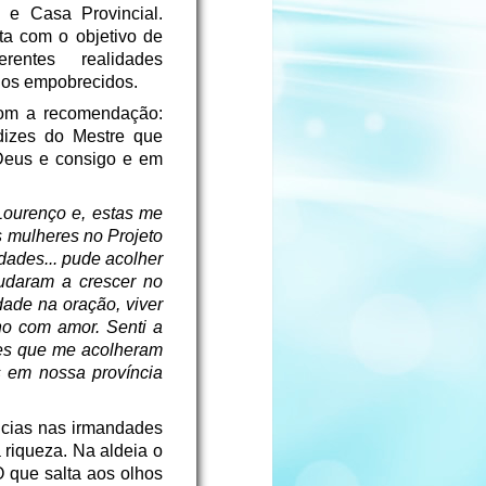
 e Casa Provincial.
ta com o objetivo de
rentes realidades
 os empobrecidos.
com a recomendação:
ndizes do Mestre que
Deus e consigo e em
Lourenço e, estas me
s mulheres no Projeto
dades... pude acolher
judaram a crescer no
dade na oração, viver
ho com amor. Senti a
es que me acolheram
s em nossa província
ncias nas irmandades
 riqueza. Na aldeia o
 que salta aos olhos