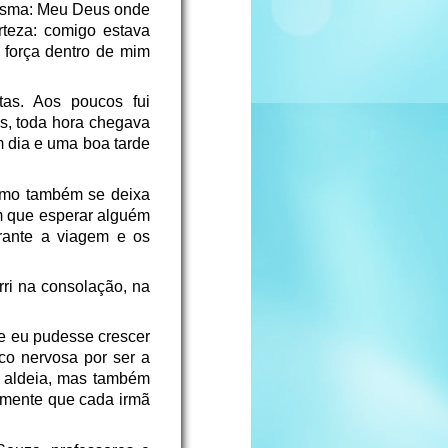
 mesma: Meu Deus onde
teza: comigo estava
 força dentro de mim
as. Aos poucos fui
s, toda hora chegava
m dia e uma boa tarde
como também se deixa
êm que esperar alguém
rante a viagem e os
ri na consolação, na
e eu pudesse crescer
co nervosa por ser a
a aldeia, mas também
amente que cada irmã