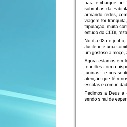
para embarque no T
sobrinhas da Fabiu
armando redes, come
viagem foi tranquil
tripulação, muita co
estudo do CEBI, rezas
No dia 03 de junho, 
Jucilene e uma comi
um gostoso almoço, a
Agora estamos em t
reuniões com o bispo
juninas... e nos se
atenção que têm nos
escolas e comunidad
Pedimos a Deus a g
sendo sinal de esper