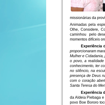
missionárias da prov
Animadas pela espi
Olhe, Considere, Co
caminhou pelo dese
momentos difíceis or
Experiência d
proporcionaram marav
Mulher e Cidadania, 
o povo, a realidade
conhecimento, ter co
no silêncio, na esc
presença de Deus n
com o coração abert
Santa Teresa do Men
Experiência d
da Aldeia Piebaga e 
povo Boe Bororo toc