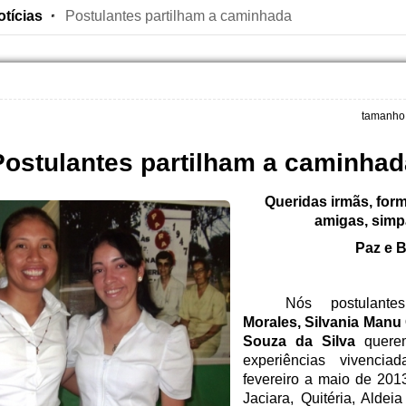
otícias
Postulantes partilham a caminhada
tamanho 
Postulantes partilham a caminhad
Queridas irmãs, for
amigas, simp
Paz e 
Nós postulant
Morales, Silvania Manu
Souza da Silva
querem
experiências vivenci
fevereiro a maio de 20
Jaciara, Quitéria, Aldei