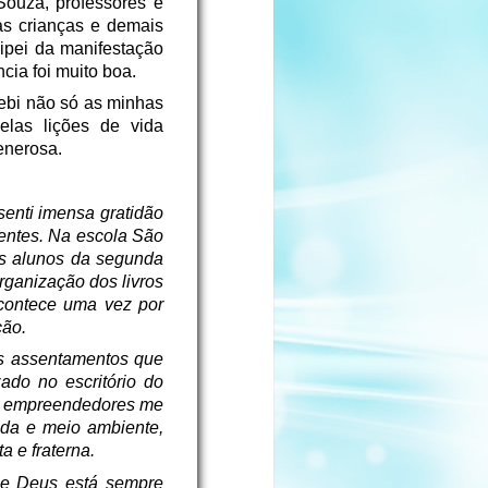
Souza, professores e
das crianças e demais
ipei da manifestação
ia foi muito boa.
ebi não só as minhas
elas lições de vida
enerosa.
senti imensa gratidão
rentes. Na escola São
 os alunos da segunda
rganização dos livros
 acontece uma vez por
ção.
s assentamentos que
ado no escritório do
s e empreendedores me
ida e meio ambiente,
 e fraterna.
que Deus está sempre