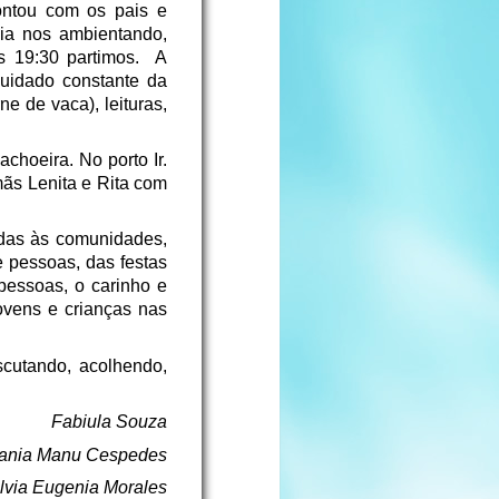
ontou com os pais e
ia nos ambientando,
às 19:30 partimos. A
cuidado constante da
e de vaca), leituras,
choeira. No porto Ir.
ãs Lenita e Rita com
das às comunidades,
e pessoas, das festas
pessoas, o carinho e
ovens e crianças nas
cutando, acolhendo,
Fabiula Souza
vania Manu Cespedes
lvia Eugenia Morales