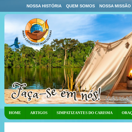
NOSSA HISTÓRIA
QUEM SOMOS
NOSSA MISSÃO
HOME
ARTIGOS
SIMPATIZANTES DO CARISMA
ORAÇ