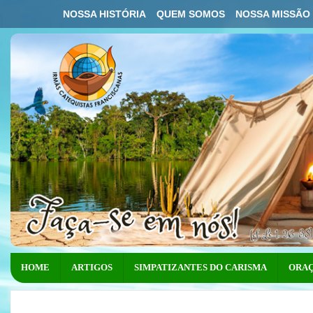
NOSSA HISTÓRIA
QUEM SOMOS
NOSSA MISSÃO
HOME
ARTIGOS
SIMPATIZANTES DO CARISMA
ORAÇ