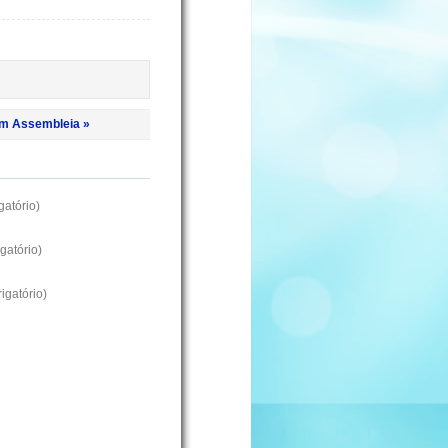
em Assembleia »
atório)
gatório)
igatório)