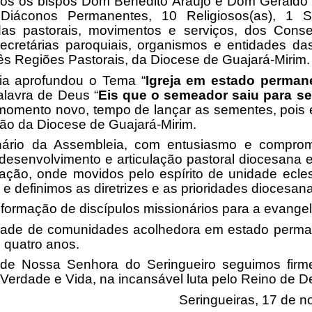
os os bispos Dom Benedito Araújo e Dom Geraldo V
Diáconos Permanentes, 10 Religiosos(as), 1 S
as pastorais, movimentos e serviços, dos Conse
cretárias paroquiais, organismos e entidades da
ês Regiões Pastorais, da Diocese de Guajará-Mirim.
a aprofundou o Tema “
Igreja em estado perman
alavra de Deus “
Eis que o semeador saiu para s
omento novo, tempo de lançar as sementes, pois 
ão da Diocese de Guajará-Mirim.
nário da Assembleia, com entusiasmo e compro
o desenvolvimento e articulação pastoral diocesan
ação, onde movidos pelo espírito de unidade ecle
s e definimos as diretrizes e as prioridades diocesan
 formação de discípulos missionários para a evangel
idade de comunidades acolhedora em estado perma
 quatro anos.
de Nossa Senhora do Seringueiro seguimos fir
 Verdade e Vida,
na incansável luta
pelo Reino de D
Seringueiras, 17 de 