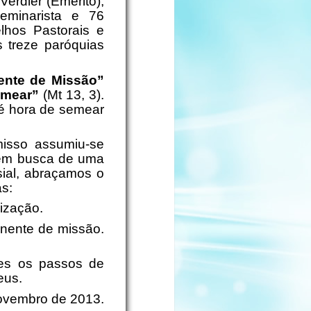
erdier (Emérito),
eminarista e 76
lhos Pastorais e
s treze paróquias
ente de Missão”
emear”
(Mt 13, 3).
é hora de semear
misso assumiu-se
a em busca de uma
sial, abraçamos o
as:
ização.
nente de missão.
mes os passos de
eus.
novembro de 2013.