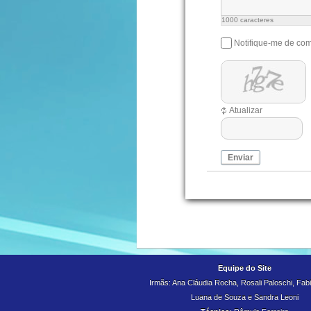
1000
caracteres
Notifique-me de com
Atualizar
Enviar
Equipe do Site
Irmãs: Ana Cláudia Rocha, Rosali Paloschi, Fabiu
Luana de Souza e
Sandra Leoni