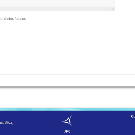
entários futuros
Co
la Silva,
JFC