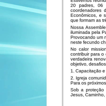
Estivemos reunid
20 padres, 06 
coordenadores d
Econômicos, e se
que formam as tr
Nossa Assemblei
iluminada pela P
Provocando um m
neste fecundo ch
No calor missio
contribuir para 
verdadeira renov
objetivo, desafio
1. Capacitação e
2. Igreja comun
Para os próximos
Sob a proteção 
Jesus, Caminho,