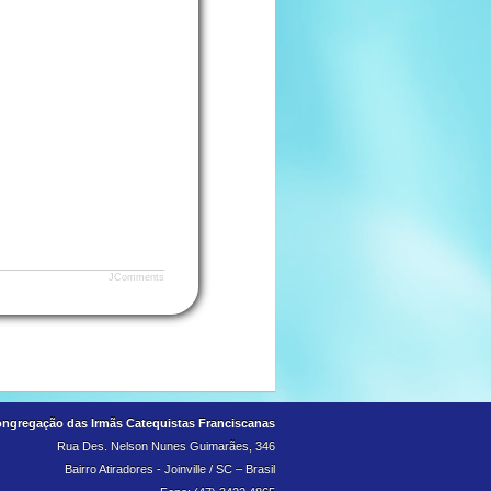
JComments
ngregação das Irmãs Catequistas Franciscanas
Rua Des. Nelson Nunes Guimarães, 346
Bairro Atiradores - Joinville / SC – Brasil