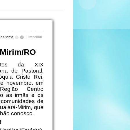
da fonte
Imprimir
-Mirim/RO
antes da XIX
na de Pastoral,
quia Cristo Rei,
de novembro, em
Região Centro
o as irmãs e os
 comunidades de
ajará-Mirim, que
hão conosco.
!