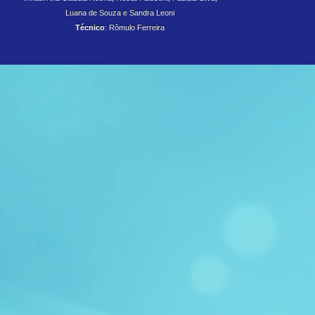
Luana de Souza e
Sandra Leoni
Técnico
: Rômulo Ferreira