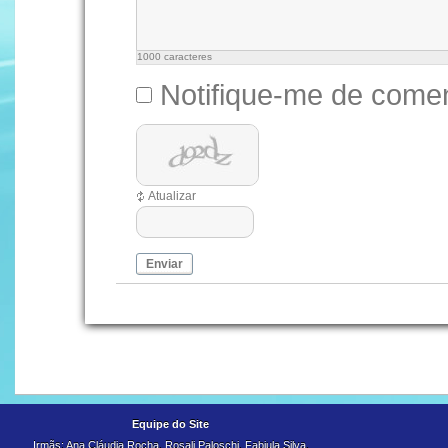
1000
caracteres
Notifique-me de comen
Atualizar
Enviar
Equipe do Site
Irmãs: Ana Cláudia Rocha, Rosali Paloschi, Fabiula Silva,