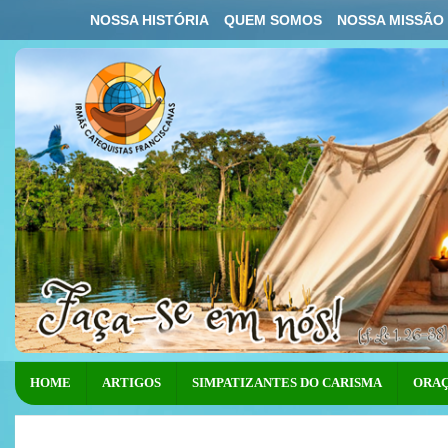
NOSSA HISTÓRIA
QUEM SOMOS
NOSSA MISSÃO
HOME
ARTIGOS
SIMPATIZANTES DO CARISMA
ORAÇ