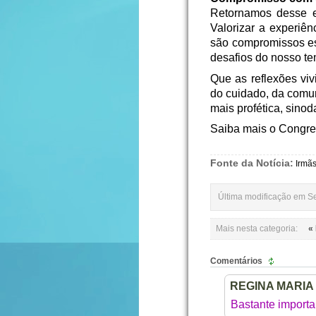
Retornamos desse e
Valorizar a experiê
são compromissos ess
desafios do nosso t
Que as reflexões vi
do cuidado, da comu
mais profética, sinod
Saiba mais o Congre
Fonte da Notícia:
Irmãs
Última modificação em Se
Mais nesta categoria:
«
Comentários
REGINA MARI
Bastante importa