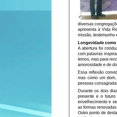
diversas congregaçõe
apresenta à Vida Re
missão, testemunho 
Longevidade como 
A abertura foi cond
com palavras inspir
temos, mas para reco
amorosidade e de do
Essa reflexão convi
mas como um dom, ca
pessoas consagradas 
Durante os dois dia
presente e o futuro
envelhecimento e seu
as formas renovadas 
Outro ponto de desta