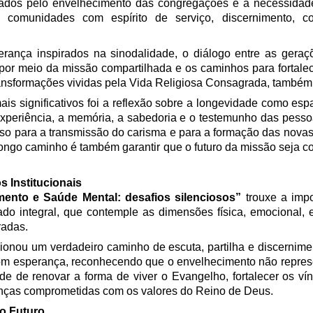
ocados pelo envelhecimento das congregações e a necessidade
comunidades com espírito de serviço, discernimento, co
derança inspirados na sinodalidade, o diálogo entre as geraç
por meio da missão compartilhada e os caminhos para fortalec
ransformações vividas pela Vida Religiosa Consagrada, também
s significativos foi a reflexão sobre a longevidade como esp
xperiência, a memória, a sabedoria e o testemunho das pesso
so para a transmissão do carisma e para a formação das novas 
ngo caminho é também garantir que o futuro da missão seja c
s Institucionais
mento e Saúde Mental: desafios silenciosos”
trouxe a impo
do integral, que contemple as dimensões física, emocional, es
radas.
onou um verdadeiro caminho de escuta, partilha e discernime
com esperança, reconhecendo que o envelhecimento não repres
e de renovar a forma de viver o Evangelho, fortalecer os vín
ranças comprometidas com os valores do Reino de Deus.
o Futuro