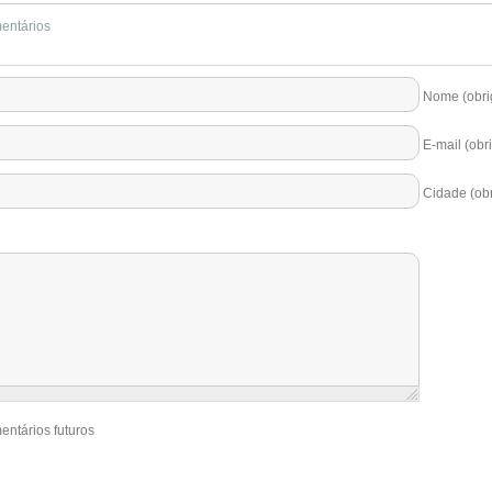
mentários
Nome (obrig
E-mail (obri
Cidade (obr
entários futuros