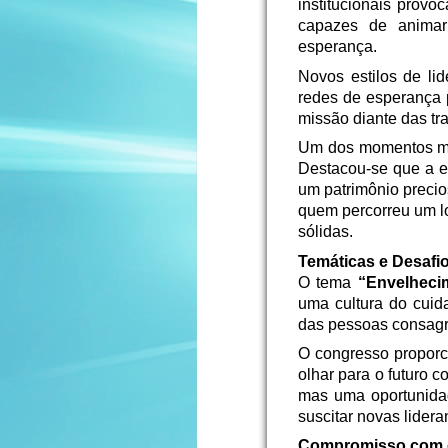
institucionais prov
capazes de animar 
esperança.
Novos estilos de li
redes de esperança 
missão diante das t
Um dos momentos mai
Destacou-se que a e
um patrimônio precio
quem percorreu um lo
sólidas.
Temáticas e Desafio
O tema
“Envelheci
uma cultura do cuida
das pessoas consag
O congresso proporci
olhar para o futuro 
mas uma oportunidad
suscitar novas lide
Compromisso com 