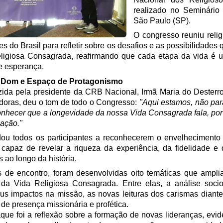
realizado no Seminário
São Paulo (SP).
O congresso reuniu relig
s do Brasil para refletir sobre os desafios e as possibilidades
ligiosa Consagrada, reafirmando que cada etapa da vida é
e esperança.
Dom e Espaço de Protagonismo
uzida pela presidente da CRB Nacional, Irmã Maria do Desterr
adoras, deu o tom de todo o Congresso:
"Aqui estamos, não par
nhecer que a longevidade da nossa Vida Consagrada fala, por 
ação."
dou todos os participantes a reconhecerem o envelhecimento
paz de revelar a riqueza da experiência, da fidelidade e 
ao longo da história.
s de encontro, foram desenvolvidas oito temáticas que ampli
 da Vida Religiosa Consagrada. Entre elas, a análise socio
s impactos na missão, as novas leituras dos carismas diante
de presença missionária e profética.
que foi a reflexão sobre a formação de novas lideranças, evi