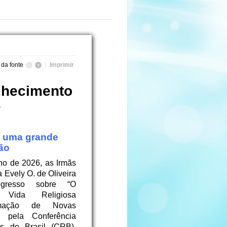
da fonte
Imprimir
lhecimento
s
é uma grande 
ão
ho de 2026, as Irmãs
 Evely O. de Oliveira
ngresso sobre “O
 Vida Religiosa
mação de Novas
o pela Conferência
os do Brasil (CRB),