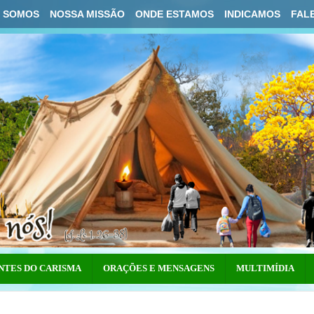
 SOMOS
NOSSA MISSÃO
ONDE ESTAMOS
INDICAMOS
FAL
NTES DO CARISMA
ORAÇÕES E MENSAGENS
MULTIMÍDIA