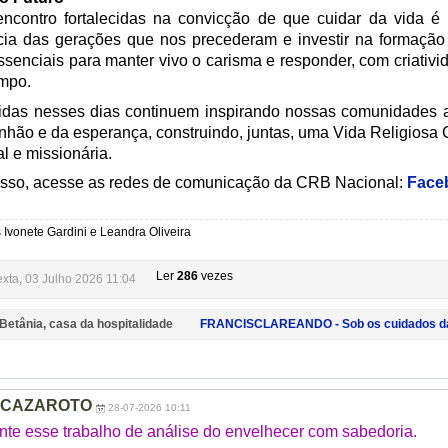
ncontro fortalecidas na convicção de que cuidar da vida é
ncia das gerações que nos precederam e investir na formação
enciais para manter vivo o carisma e responder, com criativid
empo.
vidas nesses dias continuem inspirando nossas comunidades a 
nhão e da esperança, construindo, juntas, uma Vida Religiosa
al e missionária.
sso, acesse as redes de comunicação da CRB Nacional:
Face
 Ivonete Gardini e Leandra Oliveira
Ler
286
vezes
xta, 03 Julho 2026 11:04
 Betânia, casa da hospitalidade
FRANCISCLAREANDO - Sob os cuidados da
A CAZAROTO
28-07-2026 10:11
nte esse trabalho de análise do envelhecer com sabedoria.