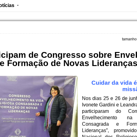
otícias
sso sobre Envelhecimento e Formação de Novas Lideranças
tamanho 
ticipam de Congresso sobre Enve
e Formação de Novas Liderança
Cuidar da vida 
miss
Nos dias 25 e 26 de jun
Ivonete Gardini e Leandra
participaram do Co
Envelhecimento na
Consagrada e For
Lideranças”, promovid
Nacional dos Religios