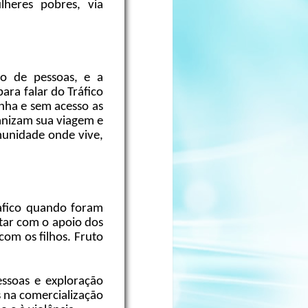
lheres pobres, via
co de pessoas, e a
ra falar do Tráfico
anha e sem acesso as
ganizam sua viagem e
munidade onde vive,
rafico quando foram
tar com o apoio dos
com os filhos. Fruto
ssoas e exploração
 na comercialização