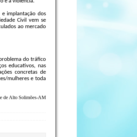
 e à violência.
 e implantação dos
iedade Civil vem se
nculados ao mercado
problema do tráfico
ços educativos, nas
 ações concretas de
tes/mulheres e toda
ese de Alto Solimões-AM