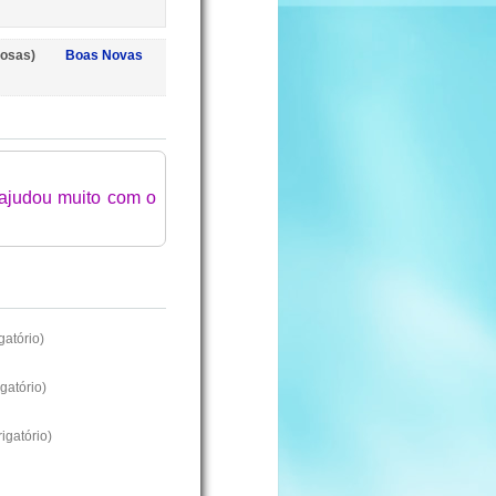
iosas)
Boas Novas
 ajudou muito com o
atório)
gatório)
igatório)