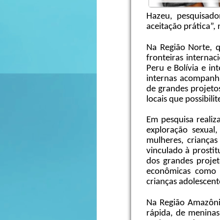
Hazeu, pesquisado
aceitação prática”,
Na Região Norte, q
fronteiras interna
Peru e Bolívia e i
internas acompanha
de grandes projetos
locais que possibili
Em pesquisa realiz
exploração sexual,
mulheres, crianças
vinculado à prostit
dos grandes projet
econômicas como co
crianças adolescent
Na Região Amazôni
rápida, de meninas 