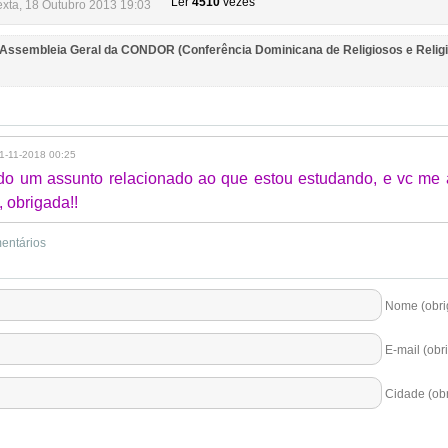
Ler
4510
vezes
exta, 18 Outubro 2013 19:03
 Assembleia Geral da CONDOR (Conferência Dominicana de Religiosos e Relig
1-11-2018 00:25
do um assunto relacionado ao que estou estudando, e vc me
 obrigada!!
mentários
Nome (obrig
E-mail (obri
Cidade (obr