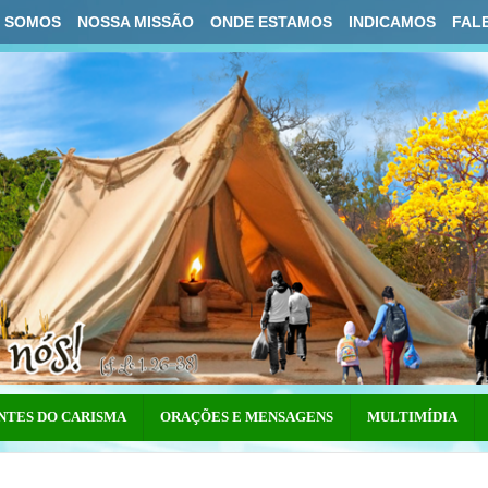
 SOMOS
NOSSA MISSÃO
ONDE ESTAMOS
INDICAMOS
FAL
NTES DO CARISMA
ORAÇÕES E MENSAGENS
MULTIMÍDIA