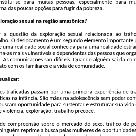
nstitui-se para muitas pessoas, especialmente para mu
ma das poucas opções para fugir da pobreza.
loração sexual na região amazônica?
r a questão da exploração sexual relacionada ao tráfi
alho. O deslocamento é um segundo elemento importante pa
e uma realidade social conhecida para uma realidade estr
orna-as mais vulneráveis e dependentes das pessoas que or
a. As comunicações são difíceis. Quando alguém sai da co
to com os familiares e a vida de comunidade.
sualizar:
es traficadas passam por uma primeira experiência de t
cas na infância. São mães na adolescência sem poder con
 buscam oportunidade para sustentar e estruturar sua vida 
 violência, exploração, trabalho precoce.
de compreensão sobre o mercado do sexo, tráfico de pe
 ninguém reprime a busca pelas mulheres de oportunidades