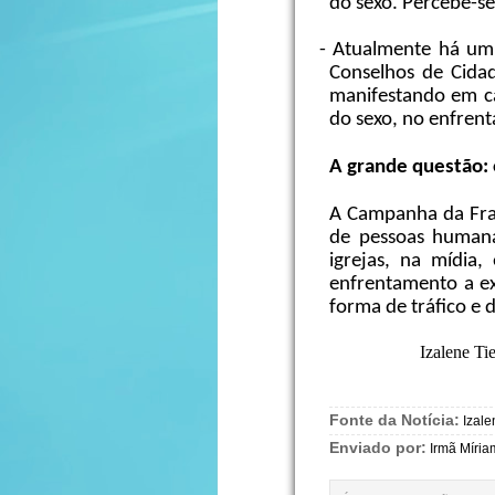
do sexo. Percebe-s
- Atualmente há um
Conselhos de Cidad
manifestando em ca
do sexo, no enfrent
A grande questão:
A Campanha da Frat
de pessoas humanas
igrejas, na mídia,
enfrentamento a ex
forma de tráfico e
Izalene Ti
Fonte da Notícia:
Izale
Enviado por:
Irmã Míria