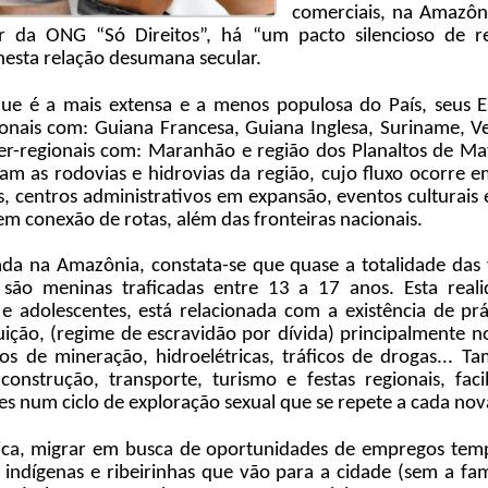
comerciais, na Amazôn
r da ONG “Só Direitos”, há “um pacto silencioso de 
 nesta relação desumana secular.
ue é a mais extensa e a menos populosa do País, seus 
cionais com: Guiana Francesa, Guiana Inglesa, Suriname, V
nter-regionais com: Maranhão e região dos Planaltos de Ma
m as rodovias e hidrovias da região, cujo fluxo ocorre em
, centros administrativos em expansão, eventos culturais e
tem conexão de rotas, além das fronteiras nacionais.
ada na Amazônia, constata-se que quase a totalidade das v
 são meninas traficadas entre 13 a 17 anos. Esta real
 e adolescentes, está relacionada com a existência de pr
uição, (regime de escravidão por dívida) principalmente 
os de mineração, hidroelétricas, tráficos de drogas... T
nstrução, transporte, turismo e festas regionais, fac
es num ciclo de exploração sexual que se repete a cada nov
ca, migrar em busca de oportunidades de empregos temp
indígenas e ribeirinhas que vão para a cidade (sem a fam