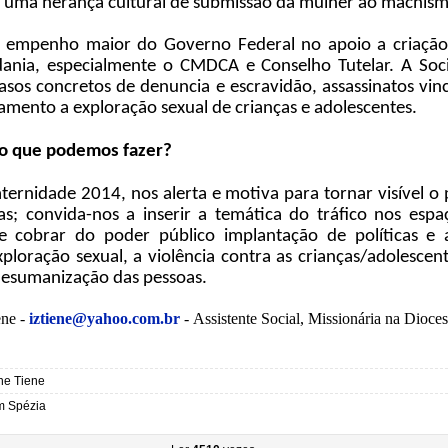
e uma herança cultural de submissão da mulher ao machismo
 empenho maior do Governo Federal no apoio a criação
ania, especialmente o CMDCA e Conselho Tutelar. A Soc
sos concretos de denuncia e escravidão, assassinatos vi
amento a exploração sexual de crianças e adolescentes.
 o que podemos fazer?
ernidade 2014, nos alerta e motiva para tornar visível o 
; convida-nos a inserir a temática do tráfico nos espa
 e cobrar do poder público implantação de políticas e
ploração sexual, a violência contra as crianças/adolescen
 desumanização das pessoas.
ene -
iztiene@yahoo.com.br
-
Assistente Social, Missionária na Dioc
ne Tiene
m Spézia