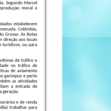
ia. Segundo Marcel
reprodução moral e
Estados estabelecem
enezuela, Colômbia,
to Grosso. As Rotas
 direção aos locais
 turísticos, ou para
ítimas de tráfico e
idade no tráfico de
áticas de aviamento
nos garimpos e perto
ambém as atividades
ilitam a entrada de
a geração.
orários e de renda
ília) trabalhar para