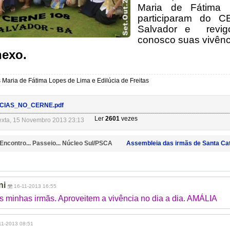
Maria de Fátima
participaram do
Salvador e revigo
conosco suas vivênc
nexo.
 Maria de Fátima Lopes de Lima e Edilúcia de Freitas
CIAS_NO_CERNE.pdf
Ler
2601
vezes
exta, 15 Novembro 2013 23:13
 Encontro... Passeio... Núcleo Sul/PSCA
Assembleia das irmãs de Santa Cat
ni
16-11-2013 16:55
 minhas irmãs. Aproveitem a vivência no dia a dia. AMÁLIA
11-2013 08:51