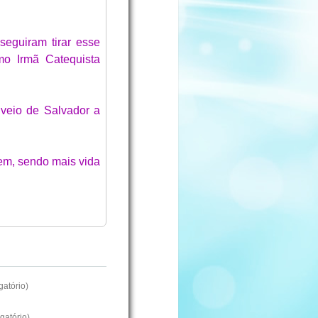
seguiram tirar esse
mo Irmã Catequista
veio de Salvador a
em, sendo mais vida
atório)
gatório)