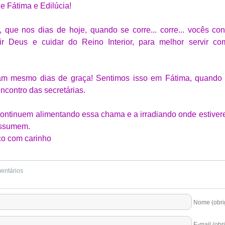
e Fátima e Edilúcia!
 que nos dias de hoje, quando se corre... corre... vocês con
r Deus e cuidar do Reino Interior, para melhor servir co
am mesmo dias de graça! Sentimos isso em Fátima, quando 
encontro das secretárias.
ontinuem alimentando essa chama e a irradiando onde estiver
assumem.
o com carinho
mentários
Nome (obrig
E-mail (obri