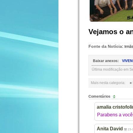
Vejamos o a
Fonte da Notícia:
Irmãs
Baixar anexos:
VIVEN
Última modificação em S
Mais nesta categoria:
«
Comentários
amalia cristofoli
Parabens a vocês
Anita David
15-