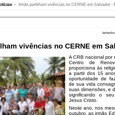
otícias
Irmãs partilham vivências no CERNE em Salvador -
tamanho 
ilham vivências no CERNE em Sa
A CRB nacional por
Centro de Renova
proporciona às religi
a partir dos 15 ano
oportunidade de faz
de sua vida consag
suas dimensões, e d
significando o se
Jesus Cristo.
Neste ano, nos mes
outubro, as irmãs Edi