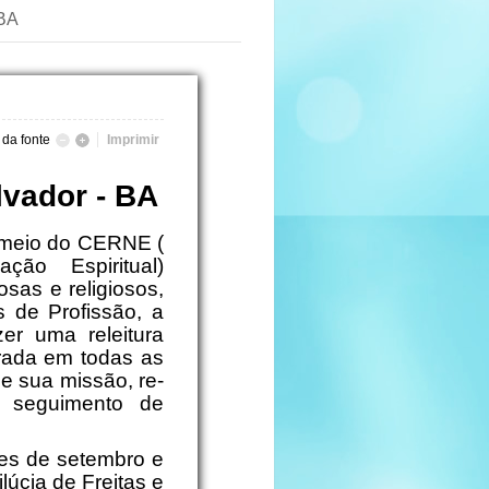
 BA
da fonte
Imprimir
lvador - BA
 meio do CERNE (
ção Espiritual)
osas e religiosos,
s de Profissão, a
er uma releitura
rada em todas as
e sua missão, re-
u seguimento de
es de setembro e
lúcia de Freitas e