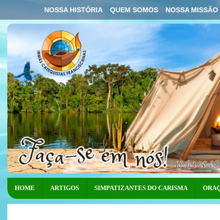
NOSSA HISTÓRIA
QUEM SOMOS
NOSSA MISSÃO
HOME
ARTIGOS
SIMPATIZANTES DO CARISMA
ORAÇ