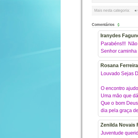
Mais nesta categoria:
«
Comentários
Iranydes Fagun
Parabéns!!! Não
Senhor caminha 
Rosana Ferreira
Louvado Sejas D
O encontro ajudo
Uma mão que dá
Que o bom Deus p
dia pela graça 
Zenilda Novais
Juventude querid