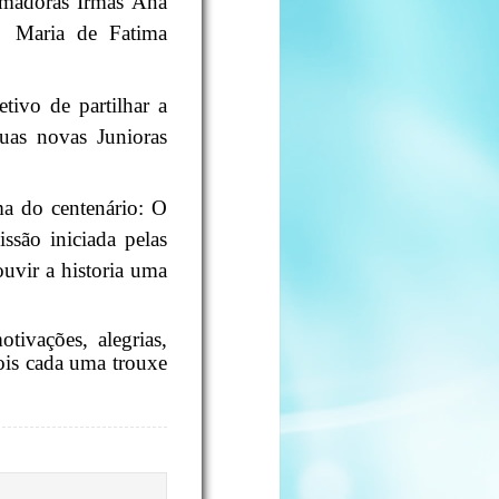
imadoras Irmãs Ana
 Maria de Fatima
tivo de partilhar a
uas novas Junioras
a do centenário: O
ssão iniciada pelas
ouvir a historia uma
.
ivações, alegrias,
ois cada uma trouxe