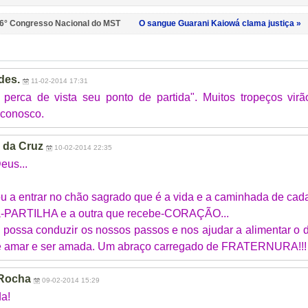
 6° Congresso Nacional do MST
O sangue Guarani Kaiowá clama justiça »
des.
11-02-2014 17:31
 perca de vista seu ponto de partida". Muitos tropeços vi
conosco.
 da Cruz
10-02-2014 22:35
eus...
u a entrar no chão sagrado que é a vida e a caminhada de cada
-PARTILHA e a outra que recebe-CORAÇÃO...
ossa conduzir os nossos passos e nos ajudar a alimentar o d
de amar e ser amada. Um abraço carregado de FRATERNURA!!
 Rocha
09-02-2014 15:29
a!