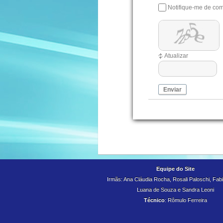
Notifique-me de com
Atualizar
Enviar
Equipe do Site
Irmãs: Ana Cláudia Rocha, Rosali Paloschi, Fabiu
Luana de Souza e
Sandra Leoni
Técnico
: Rômulo Ferreira