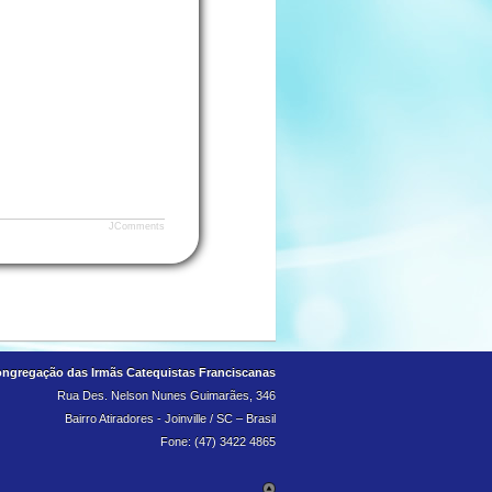
JComments
ngregação das Irmãs Catequistas Franciscanas
Rua Des. Nelson Nunes Guimarães, 346
Bairro Atiradores - Joinville / SC – Brasil
Fone: (47) 3422 4865