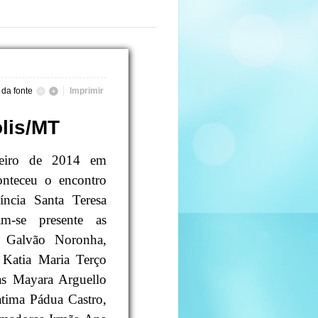
da fonte
Imprimir
lis/MT
eiro de 2014 em
nteceu o encontro
íncia Santa Teresa
am-se presente as
te Galvão Noronha,
 Katia Maria Terço
as Mayara Arguello
atima Pádua Castro,