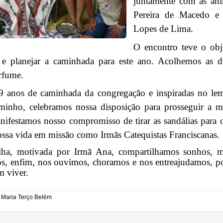
juntamente com as an
Pereira de Macedo e
Lopes de Lima.
O encontro teve o obje
e planejar a caminhada para este ano. Acolhemos as d
rfume.
 anos de caminhada da congregação e inspiradas no lem
inho, celebramos nossa disposição para prosseguir a mi
nifestamos nosso compromisso de tirar as sandálias para 
 nossa vida em missão como Irmãs Catequistas Franciscanas
lha, motivada por Irmã Ana, compartilhamos sonhos, mot
ios, enfim, nos ouvimos, choramos e nos entreajudamos, p
m viver.
 Maria Terço Belém