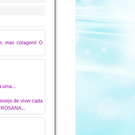
rão, mas coragem! O
 uma...
esejo de viver cada
! ROSANA...