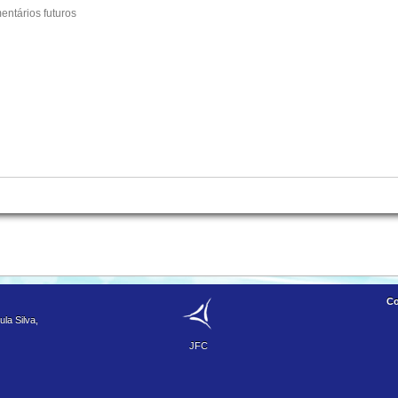
entários futuros
Co
la Silva,
JFC