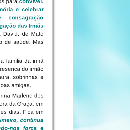
os para
conviver,
mória e celebrar
 consagração
egação das Irmãs
a David, de Mato
tão de saúde. Mas
a família da irmã
presença do irmão
ura, sobrinhas e
soas amigas.
 Irmã Marlene dos
hora da Graça, em
es dias. Fica em
meiro, continua
do-nos força e