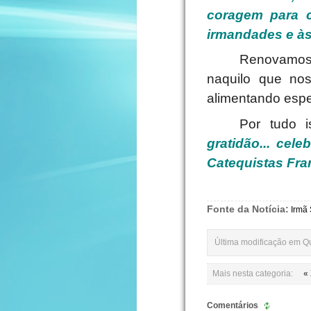
coragem para 
irmandades e à
Renovamos 
naquilo que no
alimentando espe
Por tudo i
gratidão... ce
Catequistas Fra
Fonte da Notícia:
Irmã 
Última modificação em Qu
Mais nesta categoria:
«
Comentários