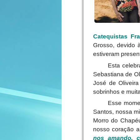
Catequistas Fr
Grosso, devido à
estiveram prese
Esta celebr
Sebastiana de Ol
José de Oliveir
sobrinhos e muit
Esse moment
Santos, nossa mi
Morro do Chapéu
nosso coração a
nos amando, c