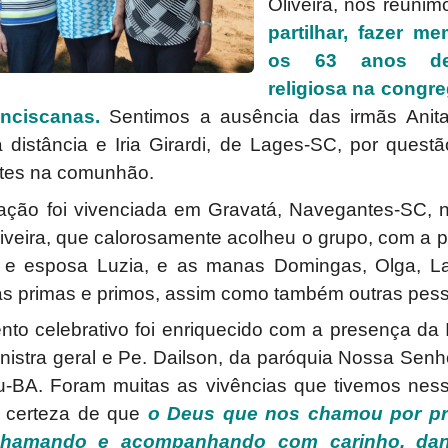
Oliveira, nos reunim
partilhar, fazer me
os 63 anos de
religiosa na congr
anciscanas.
Sentimos a ausência das irmãs Anit
 distância e Iria Girardi, de Lages-SC, por ques
ntes na comunhão.
ação foi vivenciada em Gravatá, Navegantes-SC, n
iveira, que calorosamente acolheu o grupo, com a 
a e esposa Luzia, e as manas Domingas, Olga, La
as primas e primos, assim como também outras pes
o celebrativo foi enriquecido com a presença da
nistra geral e Pe. Dailson, da paróquia Nossa Sen
-BA. Foram muitas as vivências que tivemos ness
 certeza de que
o Deus que nos chamou por pri
hamando e acompanhando com carinho, dan