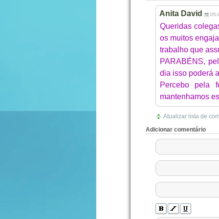
Anita David
05-
Queridas colegas
os muitos engaja
trabalho que ass
PARABÉNS, pela 
dia isso poderá a
Percebo pela f
mantenhamos ess
Atualizar lista de co
Adicionar comentário