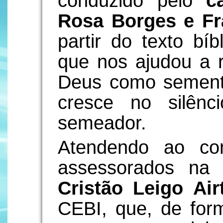
conduzido pelo
c
Rosa Borges e Fr
partir do texto bí
que nos ajudou a r
Deus como semente
cresce no silênc
semeador.
Atendendo ao co
assessorados na 
Cristão Leigo Air
CEBI, que, de for