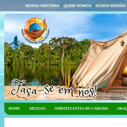
NOSSA HISTÓRIA
QUEM SOMOS
NOSSA MISSÃO
HOME
ARTIGOS
SIMPATIZANTES DO CARISMA
ORAÇ