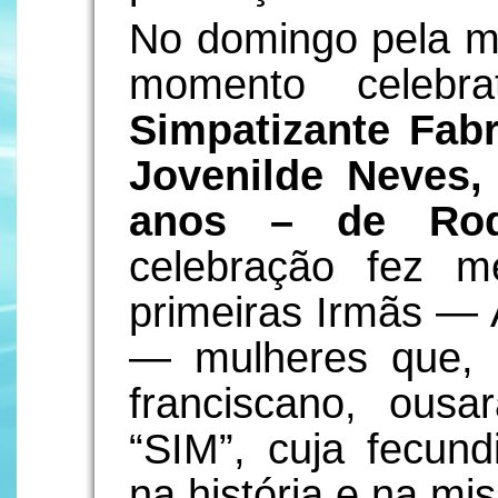
No domingo pela m
momento celebra
Simpatizante Fabr
Jovenilde Neves,
anos – de Rod
celebração fez m
primeiras Irmãs — 
— mulheres que, i
franciscano, ous
“SIM”, cuja fecun
na história e na m