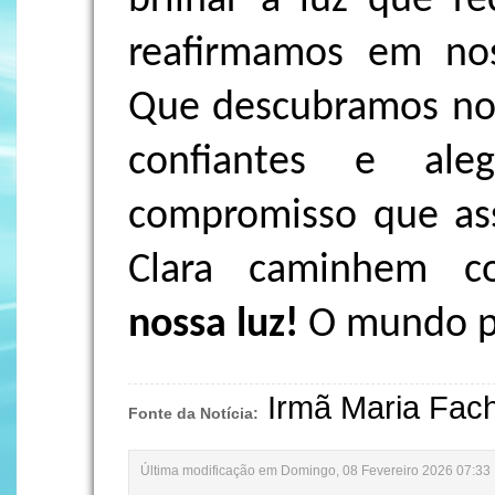
brilhar a luz que r
reafirmamos em noss
Que descubramos nos
confiantes e ale
compromisso que as
Clara caminhem c
nossa luz!
O mundo pr
Irmã Maria Fach
Fonte da Notícia:
Última modificação em Domingo, 08 Fevereiro 2026 07:33