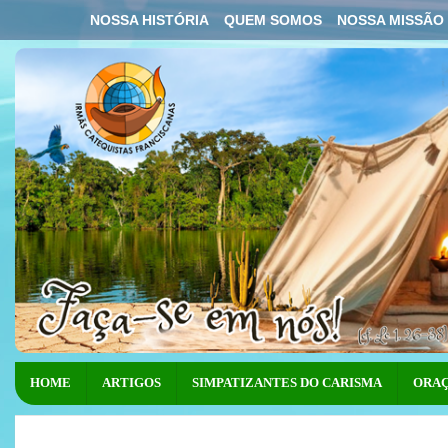
NOSSA HISTÓRIA
QUEM SOMOS
NOSSA MISSÃO
HOME
ARTIGOS
SIMPATIZANTES DO CARISMA
ORAÇ