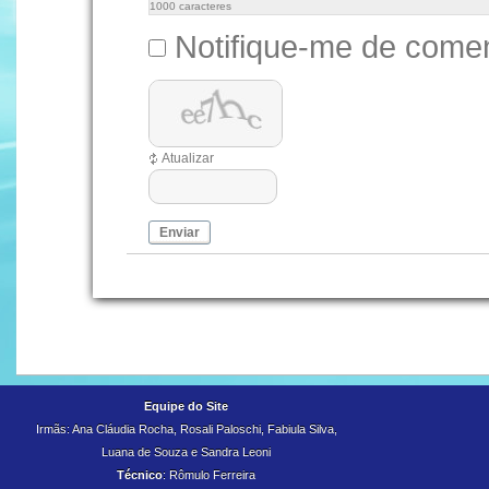
1000
caracteres
Notifique-me de comen
Atualizar
Enviar
Equipe do Site
Irmãs: Ana Cláudia Rocha, Rosali Paloschi, Fabiula Silva,
Luana de Souza e
Sandra Leoni
Técnico
: Rômulo Ferreira