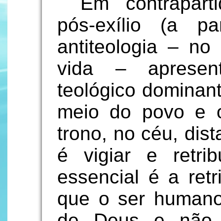
Em contrapart
pós-exílio (a p
antiteologia – no
vida – apresen
teológico dominan
meio do povo e 
trono, no céu, dis
é vigiar e retrib
essencial é a retr
que o ser humano
de Deus e não m