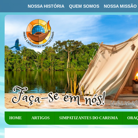
NOSSA HISTÓRIA
QUEM SOMOS
NOSSA MISSÃO
HOME
ARTIGOS
SIMPATIZANTES DO CARISMA
ORAÇ