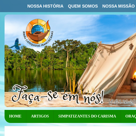
NOSSA HISTÓRIA
QUEM SOMOS
NOSSA MISSÃO
HOME
ARTIGOS
SIMPATIZANTES DO CARISMA
ORAÇ