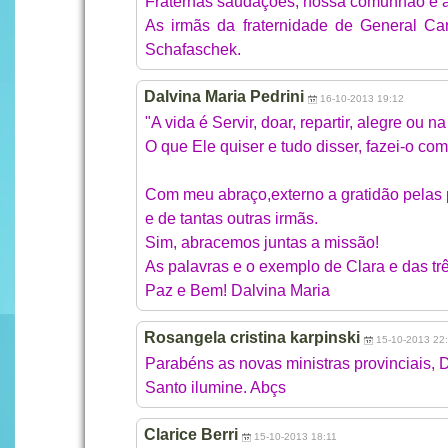
Fraternas saudações, nossa comunhão e 
As irmãs da fraternidade de General Car
Schafaschek.
Dalvina Maria Pedrini
16-10-2013 19:12
"A vida é Servir, doar, repartir, alegre ou na
O que Ele quiser e tudo disser, fazei-o co
Com meu abraço,externo a gratidão pelas 
e de tantas outras irmãs.
Sim, abracemos juntas a missão!
As palavras e o exemplo de Clara e das tr
Paz e Bem! Dalvina Maria
Rosangela cristina karpinski
15-10-2013 22
Parabéns as novas ministras provinciais, 
Santo ilumine. Abçs
Clarice Berri
15-10-2013 18:11