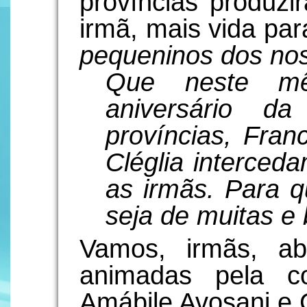
províncias produzi
irmã, mais vida pa
pequeninos dos nos
Que neste mê
aniversário d
províncias, Fran
Cléglia interced
as irmãs. Para q
seja de muitas e 
Vamos, irmãs, a
animadas pela c
Amábile Avosani e C