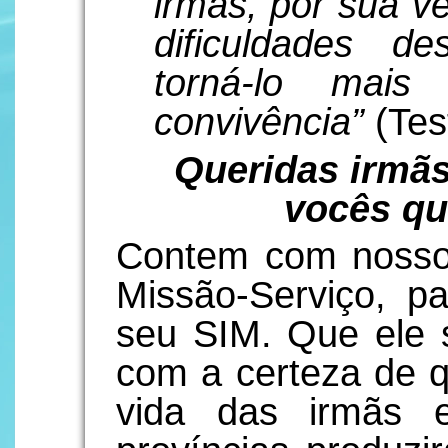
irmãs, por sua v
dificuldades de
torná-lo mai
convivência”
(Tes
Queridas irmãs
vocês qu
Contem com nosso 
Missão-Serviço, p
seu SIM. Que ele s
com a certeza de 
vida das irmãs 